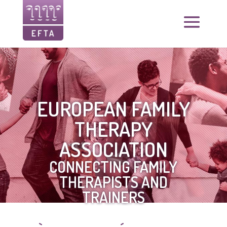
EUROPEAN FAMILY
THERAPY
ASSOCIATION
CONNECTING FAMILY
THERAPISTS AND
TRAINERS