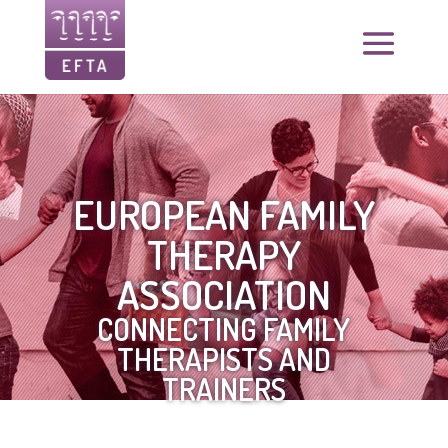
EUROPEAN FAMILY
THERAPY
ASSOCIATION
CONNECTING FAMILY
THERAPISTS AND
TRAINERS