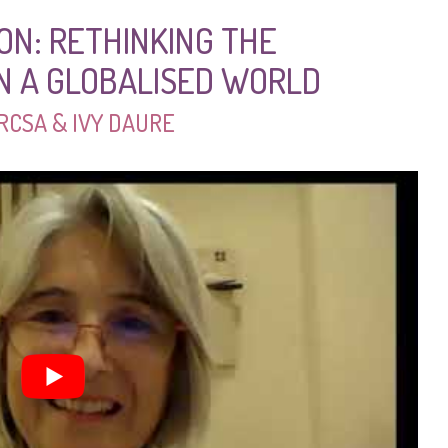
ON: RETHINKING THE
N A GLOBALISED WORLD
RCSA & IVY DAURE