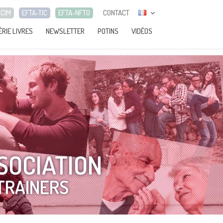
-CIM
EFTA-TIC
EFTA-NFTO
CONTACT
ÉRIE LIVRES
NEWSLETTER
POTINS
VIDÉOS
SOCIATION
TRAINERS