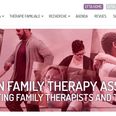
EFTA HOME
EFTA
A
THÉRAPIE FAMILIALE
RECHERCHE
AGENDA
REVUES
S
 FAMILY THERAPY AS
ING FAMILY THERAPISTS AND 