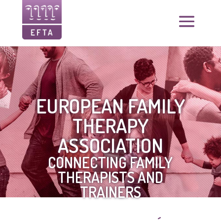
EUROPEAN FAMILY
THERAPY
ASSOCIATION
CONNECTING FAMILY
THERAPISTS AND
TRAINERS