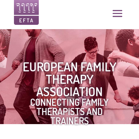
EUROPEAN FAMILY
THERAPY
ASSOCIATION
CONNECTING FAMILY
THERAPISTS AND
TRAINERS